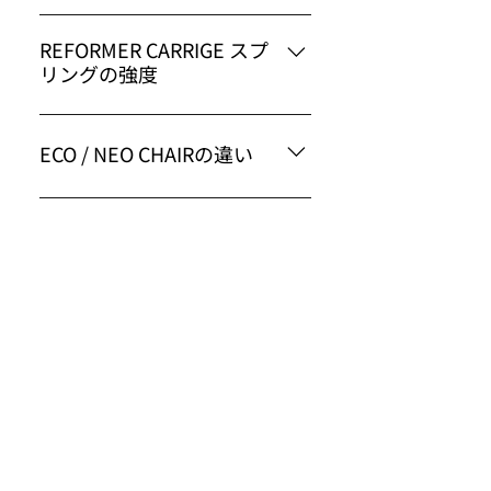
REFORMER CARRIGE スプ
リングの強度
ECO / NEO CHAIRの違い
INFO
カスタマセンター
06-4308-4840
motioncarejp@gmail.com
月-金 am 10:00 - pm 17:00
昼休み : pm 12:00 - pm 13:00
情報
MotionCarePILATES