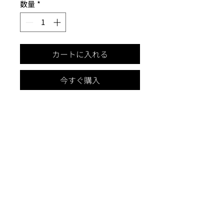
数量
*
カートに入れる
今すぐ購入
INFO
カスタマセンター
06-4308-4840
motioncarejp@gmail.com
月-金 am 10:00 - pm 17:00
昼休み : pm 12:00 - pm 13:00
情報
MotionCarePILATES