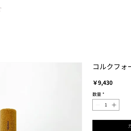
T
コルクフォ
価
￥9,430
格
数量
*